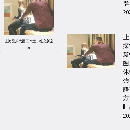
群
20
上
上海品茶大圈工作室，社交新空
探
间
新
圈
体
饰
静
方
叶
20