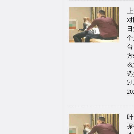
上
对
日
个
台
方
么
选
过
20
吐
探