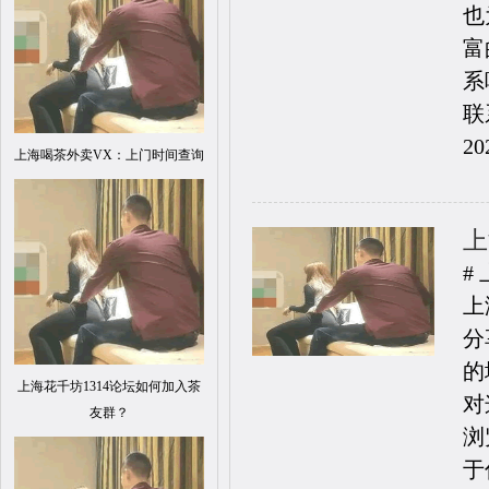
也
富
系
联
20
上海喝茶外卖VX：上门时间查询
上
#
上
分
的
上海花千坊1314论坛如何加入茶
对
友群？
浏
于